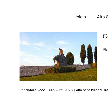
Saltar
al
contenido
Inicio
Alta 
C
Pl
Por
Natalie Rood
|
julio 23rd, 2026
|
Alta Sensibilidad
,
Tr