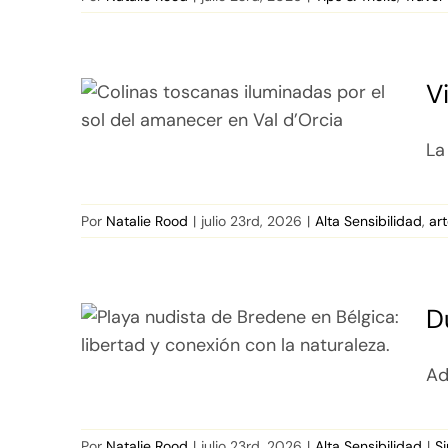
V
La
Por
Natalie Rood
|
julio 23rd, 2026
|
Alta Sensibilidad
,
ar
D
Ad
Por
Natalie Rood
|
julio 23rd, 2026
|
Alta Sensibilidad
|
S