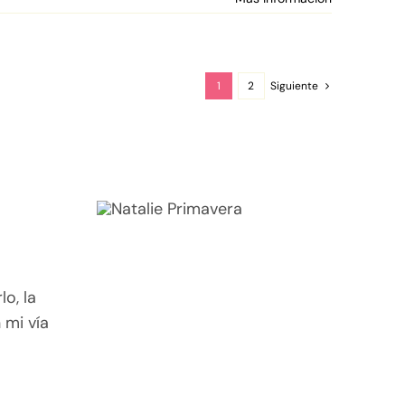
1
2
Siguiente
lo, la
 mi vía