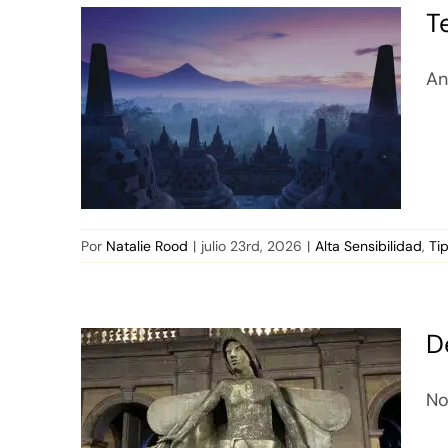
T
An
Por
Natalie Rood
|
julio 23rd, 2026
|
Alta Sensibilidad
,
Ti
D
No