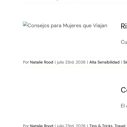
R
Cu
Por
Natalie Rood
|
julio 23rd, 2026
|
Alta Sensibilidad
|
S
C
El
Por
Natalie Rood
|
julio 23rd, 2026
|
Tips & Tricks
,
Travel