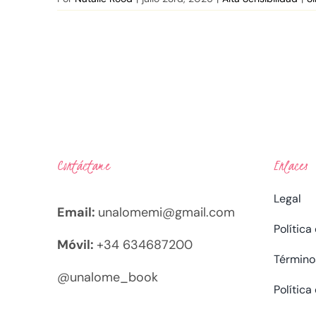
Contáctame
Enlaces
Legal
Email:
unalomemi@gmail.com
Política
Móvil:
+34 634687200
Término
@unalome_book
Política