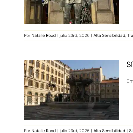
Por
Natalie Rood
|
julio 23rd, 2026
|
Alta Sensibilidad
,
Tr
S
Em
Por
Natalie Rood
|
julio 23rd, 2026
|
Alta Sensibilidad
|
S