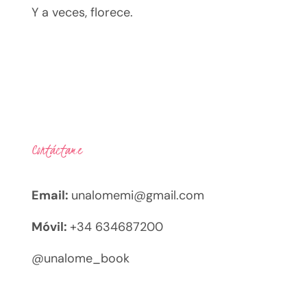
Y a veces, florece.
Contáctame
Email:
unalomemi@gmail.com
Móvil:
+34 634687200
@unalome_book