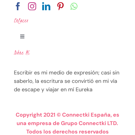
Enlaces
Toggle
Navigation
Sobre Mí
Legal
Escribir es mi medio de expresión; casi sin
Política de Privacidad
saberlo, la escritura se convirtió en mi vía
de escape y viajar en mí Eureka
Términos
Política de Cookies
Copyright 2021 © Connectki España, es
una empresa de Grupo Connectki LTD.
Todos los derechos reservados