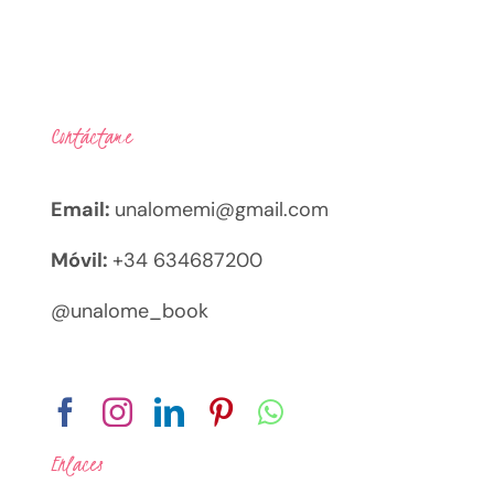
Contáctame
Email:
unalomemi@gmail.com
Móvil:
+34 634687200
@unalome_book
Enlaces