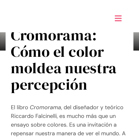
Saltar
al
contenido
Toggle
Cromorama:
Naviga
Inicio
Cómo el color
Alta sensibilidad PAS
moldea nuestra
Taller de Creatividad Digital
percepción
Tienda
El libro
Cromorama
, del diseñador y teórico
Mi Blog
Riccardo Falcinelli, es mucho más que un
ensayo sobre colores. Es una invitación a
Contáctame
repensar nuestra manera de ver el mundo. A