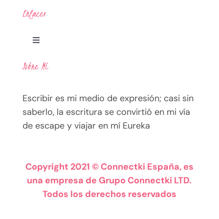
Enlaces
Toggle
Navigation
Sobre Mí
Legal
Escribir es mi medio de expresión; casi sin
Política de Privacidad
saberlo, la escritura se convirtió en mi vía
de escape y viajar en mí Eureka
Términos
Política de Cookies
Copyright 2021 © Connectki España, es
una empresa de Grupo Connectki LTD.
Todos los derechos reservados