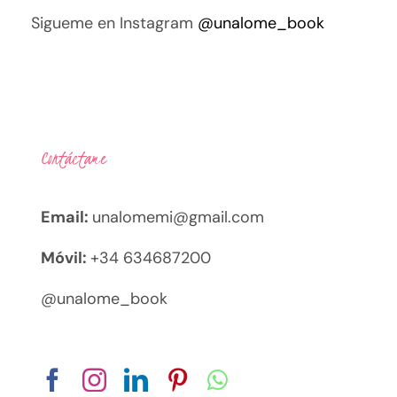
Sigueme en Instagram
@unalome_book
Contáctame
Email:
unalomemi@gmail.com
Móvil:
+34 634687200
@unalome_book