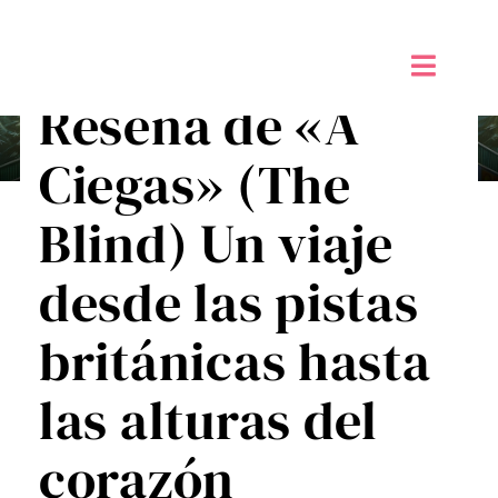
Saltar
al
contenido
Toggle
Reseña de «A
Naviga
Inicio
Ciegas» (The
Alta sensibilidad PAS
Blind) Un viaje
Taller de Creatividad Digital
desde las pistas
Tienda
británicas hasta
Mi Blog
las alturas del
corazón
Contáctame