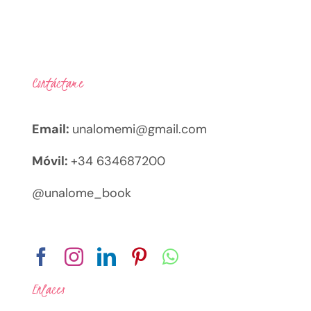
Contáctame
Email:
unalomemi@gmail.com
Móvil:
+34 634687200
@unalome_book
Enlaces