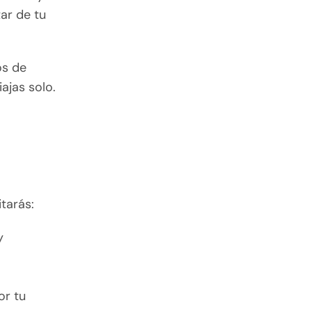
ar de tu
os de
ajas solo.
itarás:
y
or tu