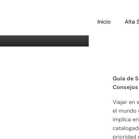
Saltar
al
contenido
Inicio
Alta 
Guía de S
Consejos
Viajar en 
el mundo 
implica en
catalogad
prioridad 