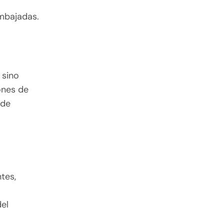
mbajadas.
 sino
ones de
 de
tes,
el