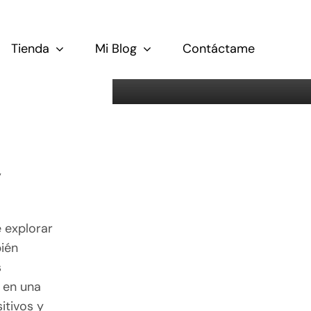
Tienda
Mi Blog
Contáctame
y
e explorar
bién
s
 en una
itivos y