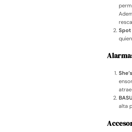
permi
Ademá
resca
Spot
quien
Alarmas
She’s
ensor
atrae
BASU
alta 
Accesor