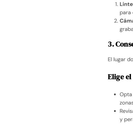
Lint
para 
Cáma
graba
3. Cons
El lugar d
Elige e
Opta 
zonas
Revis
y per