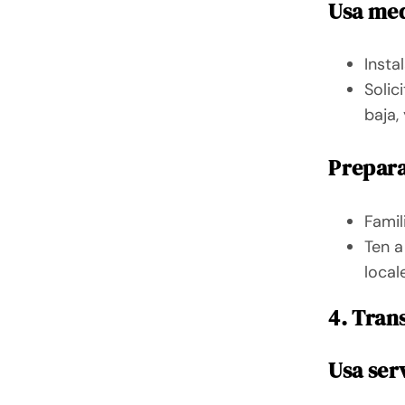
Usa med
Insta
Solic
baja,
Prepara
Famil
Ten a
local
4. Tran
Usa ser