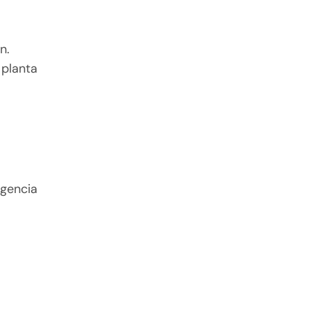
n.
 planta
rgencia