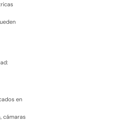
tricas
pueden
dad:
icados en
s, cámaras