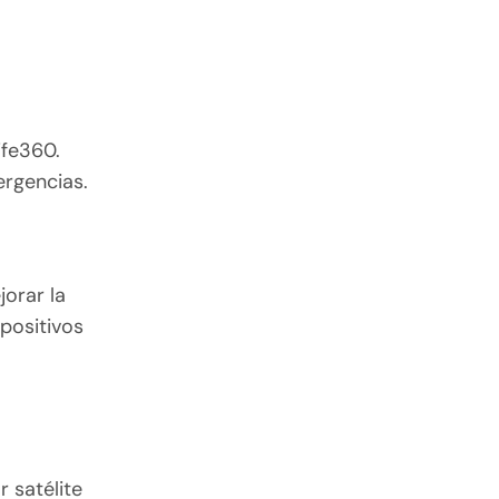
ife360.
ergencias.
jorar la
spositivos
r satélite