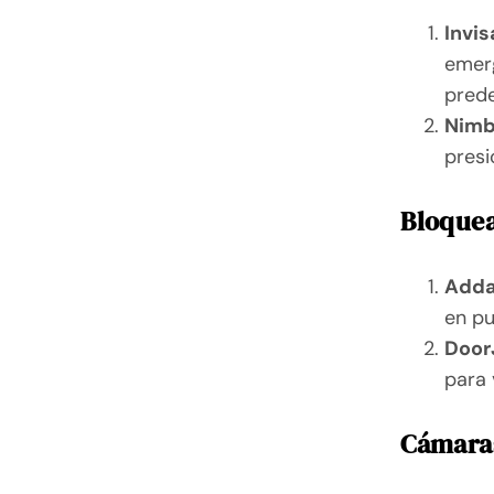
Invi
emerg
prede
Nimb
presi
Bloquea
Adda
en pu
Doo
para 
Cámaras