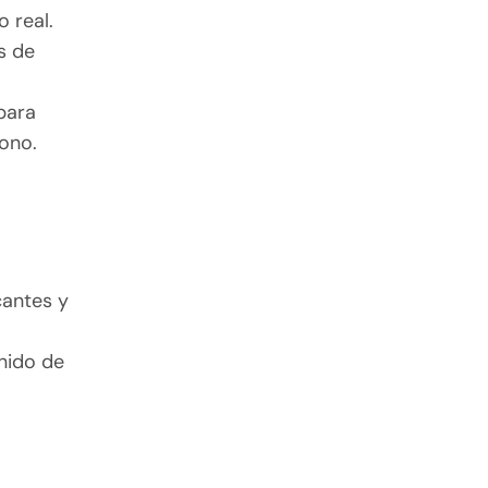
 real.
s de
 para
fono.
cantes y
onido de