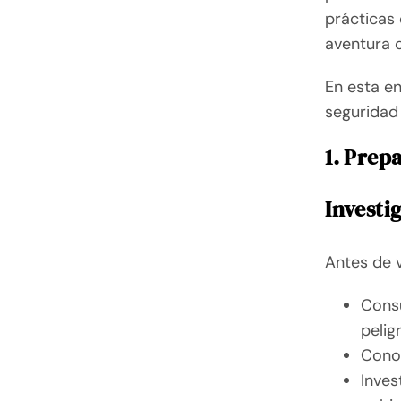
prácticas 
aventura 
En esta e
seguridad 
1. Prep
Investi
Antes de v
Consu
pelig
Conoc
Inves