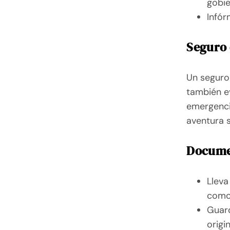
gobie
Infór
Seguro 
Un seguro
también e
emergenci
aventura s
Docume
Lleva
como 
Guar
origi