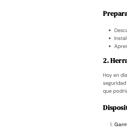
Prepara
Desc
Insta
Apren
2. Herr
Hoy en día
seguridad 
que podría
Disposi
Garm