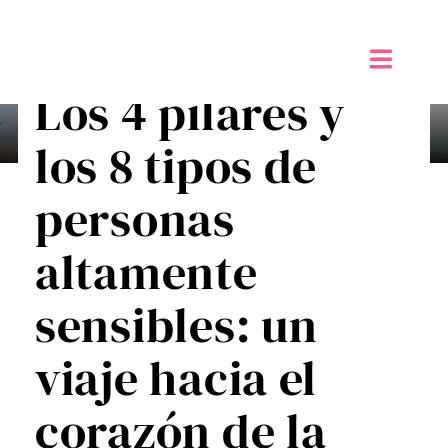
Saltar
al
contenido
Toggle
Los 4 pilares y
Naviga
Inicio
los 8 tipos de
Alta sensibilidad PAS
personas
Taller de Creatividad Digital
altamente
Tienda
sensibles: un
Mi Blog
viaje hacia el
corazón de la
Contáctame