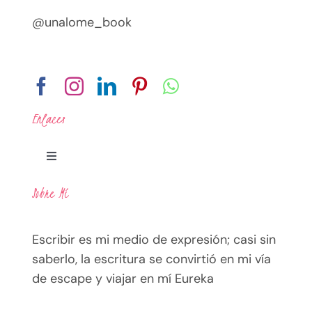
@unalome_book
Enlaces
Toggle
Navigation
Sobre Mí
Legal
Escribir es mi medio de expresión; casi sin
Política de Privacidad
saberlo, la escritura se convirtió en mi vía
de escape y viajar en mí Eureka
Términos