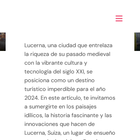
Saltar
al
contenido
5 Razones Imperdibles para
Toggle
Visitar Lucerna en 2024
Naviga
Inicio
Lucerna, una ciudad que entrelaza
la riqueza de su pasado medieval
Alta sensibilidad PAS
con la vibrante cultura y
tecnología del siglo XXI, se
Taller de Creatividad Digital
posiciona como un destino
turístico imperdible para el año
Tienda
2024. En este artículo, te invitamos
a sumergirte en los paisajes
Mi Blog
idílicos, la historia fascinante y las
innovaciones que hacen de
Contáctame
Lucerna, Suiza, un lugar de ensueño