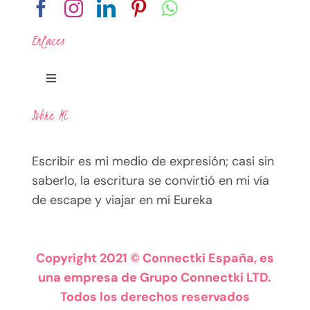
Enlaces
Toggle
Navigation
Sobre Mí
Legal
Escribir es mi medio de expresión; casi sin
Política de Privacidad
saberlo, la escritura se convirtió en mi vía
de escape y viajar en mí Eureka
Términos
Política de Cookies
Copyright 2021 © Connectki España, es
una empresa de Grupo Connectki LTD.
Todos los derechos reservados