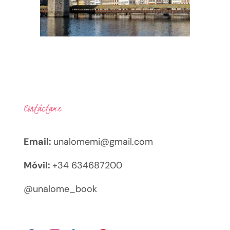
Contáctame
Email:
unalomemi@gmail.com
Móvil:
+34 634687200
@unalome_book