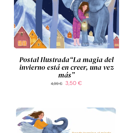
AÑADIR AL CARRITO
/
DETALLES
Postal Ilustrada“La magia del
invierno está en creer, una vez
más”
El
El
3,50
€
4,99
€
precio
precio
original
actual
era:
es:
4,99 €.
3,50 €.