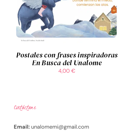
AÑADIR AL CARRITO
/
DETALLES
Postales con frases inspiradoras
En Busca del Unalome
4,00
€
Contáctame
Email:
unalomemi@gmail.com