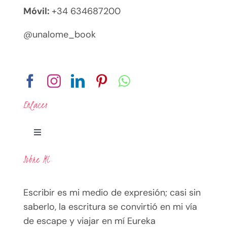
Móvil:
+34 634687200
@unalome_book
Enlaces
Toggle
Navigation
Sobre Mí
Legal
Escribir es mi medio de expresión; casi sin
Política de Privacidad
saberlo, la escritura se convirtió en mi vía
de escape y viajar en mí Eureka
Términos