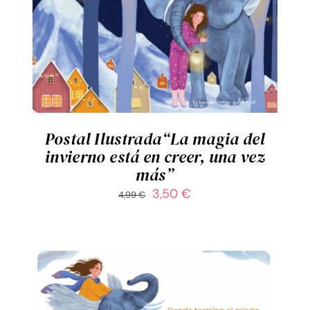
AÑADIR AL CARRITO
/
DETALLES
Postal Ilustrada“La magia del
invierno está en creer, una vez
más”
El
El
3,50
€
4,99
€
precio
precio
original
actual
era:
es:
4,99 €.
3,50 €.