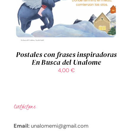
AÑADIR AL CARRITO
/
DETALLES
Postales con frases inspiradoras
En Busca del Unalome
4,00
€
Contáctame
Email:
unalomemi@gmail.com