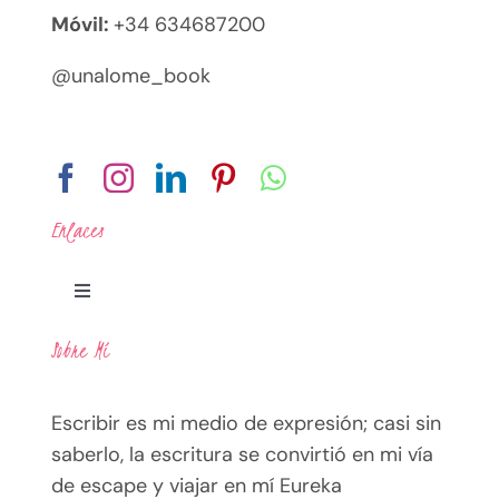
Móvil:
+34 634687200
@unalome_book
Enlaces
Toggle
Navigation
Sobre Mí
Legal
Escribir es mi medio de expresión; casi sin
Política de Privacidad
saberlo, la escritura se convirtió en mi vía
de escape y viajar en mí Eureka
Términos