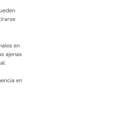
pueden
tirarse
nales en
as ajenas
al.
uencia en