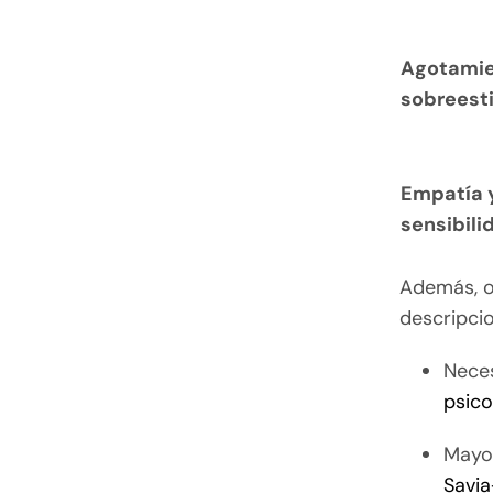
Agotamie
sobreest
Empatía 
sensibili
Además, o
descripcio
Nece
psic
Mayor
Savia