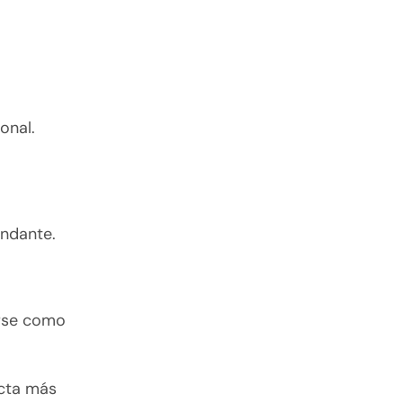
onal.
ndante.
irse como
ecta más