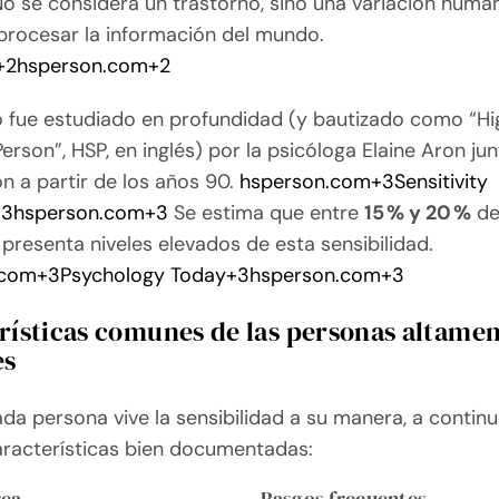
No se considera un trastorno, sino una variación huma
procesar la información del mundo.
+2
hsperson.com
+2
o fue estudiado en profundidad (y bautizado como “Hi
Person”, HSP, en inglés) por la psicóloga Elaine Aron ju
n a partir de los años 90.
hsperson.com
+3
Sensitivity
+3
hsperson.com
+3
Se estima que entre
15 % y 20 %
de
presenta niveles elevados de esta sensibilidad.
.com
+3
Psychology Today
+3
hsperson.com
+3
rísticas comunes de las personas altame
es
da persona vive la sensibilidad a su manera, a contin
aracterísticas bien documentadas:
ea
Rasgos frecuentes