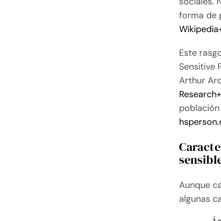
sociales. 
forma de 
Wikipedia
Este rasg
Sensitive 
Arthur Aro
Research
población 
hsperson
Caracte
sensibl
Aunque ca
algunas c
Ár