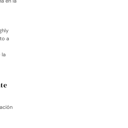
na en la
ghly
nto a
 la
nte
uación