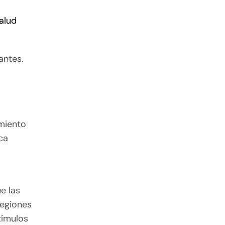
alud
antes.
amiento
ca
.
e las
regiones
tímulos