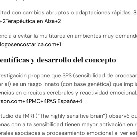
ultad con cambios abruptos o adaptaciones rápidas.
S
+2
Terapéutica en Alza
+2
ncia a evitar la multitarea en ambientes muy demand
ologosencostarica.com
+1
ientíficas y desarrollo del concepto
vestigación propone que SPS (sensibilidad de proces
rial) es un rasgo innato (con base genética) que impli
encias en circuitos cerebrales y reactividad emocional
rson.com
+4
PMC
+4
PAS España
+4
tudio de fMRI (“The highly sensitive brain”) observó qu
nas con alta sensibilidad tienen mayor activación en 
rales asociadas a procesamiento emocional al ver es