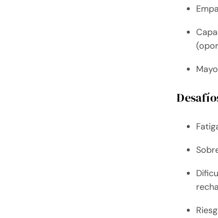
Empat
Capac
(opor
Mayor
Desafío
Fati
Sobre
Dific
recha
Riesg