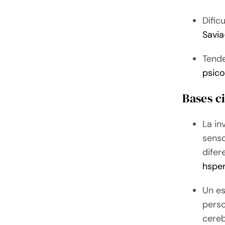
Dific
Savia
Tende
psic
Bases c
La in
senso
difer
hspe
Un es
perso
cereb