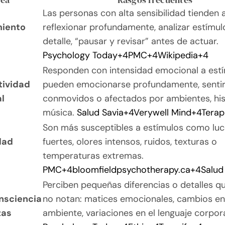
Las personas con alta sensibilidad tienden 
iento
reflexionar profundamente, analizar estímu
detalle, “pausar y revisar” antes de actuar.
Psychology Today
+4
PMC
+4
Wikipedia
+4
Responden con intensidad emocional a estí
tividad
pueden emocionarse profundamente, senti
l
conmovidos o afectados por ambientes, his
música.
Salud Savia
+4
Verywell Mind
+4
Terap
Son más susceptibles a estímulos como lu
dad
fuertes, olores intensos, ruidos, texturas o
temperaturas extremas.
PMC
+4
bloomfieldpsychotherapy.ca
+4
Salud
Perciben pequeñas diferencias o detalles q
nsciencia
no notan: matices emocionales, cambios en
zas
ambiente, variaciones en el lenguaje corpora