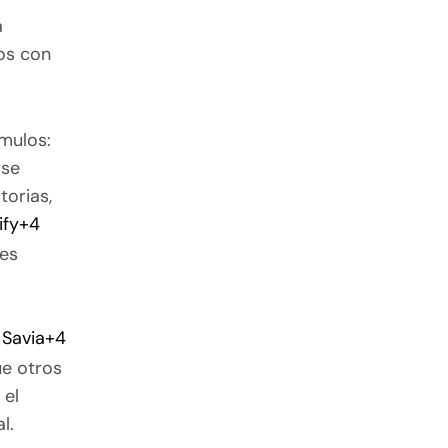
a
los con
mulos:
rse
torias,
ify
+4
ces
 Savia
+4
ue otros
 el
l.