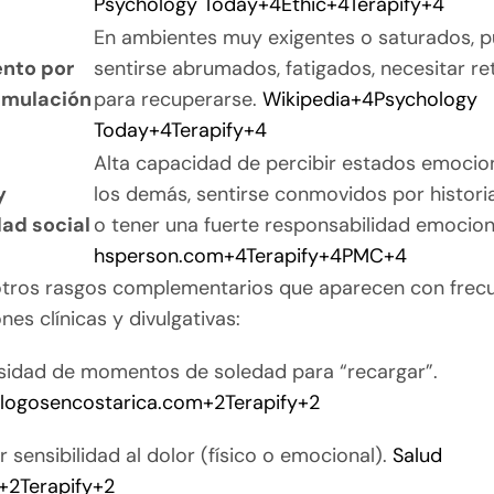
Psychology Today
+4
Ethic
+4
Terapify
+4
En ambientes muy exigentes o saturados, 
nto por
sentirse abrumados, fatigados, necesitar re
imulación
para recuperarse.
Wikipedia
+4
Psychology
Today
+4
Terapify
+4
Alta capacidad de percibir estados emocio
y
los demás, sentirse conmovidos por histori
dad social
o tener una fuerte responsabilidad emocion
hsperson.com
+4
Terapify
+4
PMC
+4
tros rasgos complementarios que aparecen con frec
nes clínicas y divulgativas:
sidad de momentos de soledad para “recargar”.
ologosencostarica.com
+2
Terapify
+2
 sensibilidad al dolor (físico o emocional).
Salud
+2
Terapify
+2