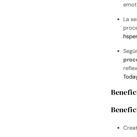
emot
La se
proce
hspe
Según
proc
refle
Toda
Benefic
Benefic
Creat