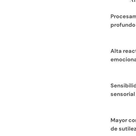
Procesam
profundo
Alta reac
emociona
Sensibili
sensorial
Mayor co
de sutile