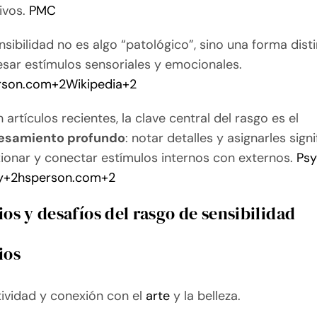
ivos.
PMC
nsibilidad no es algo “patológico”, sino una forma dist
sar estímulos sensoriales y emocionales.
rson.com
+2
Wikipedia
+2
 artículos recientes, la clave central del rasgo es el
esamiento profundo
: notar detalles y asignarles signi
xionar y conectar estímulos internos con externos.
Psy
y
+2
hsperson.com
+2
ios y desafíos del rasgo de sensibilidad
ios
ividad y conexión con el
arte
y la belleza.