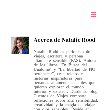
Saltar
al
contenido
Toggle
Naviga
Inicio
Acerca de
Natalie Rood
Alta sensibilidad PAS
Natalie Rodd es periodista de
viajes, escritora y persona
Taller de Creatividad Digital
altamente sensible (PAS). Autora
de los libros "En Busca del
Unalome" y "La libertad de NO
Tienda
pertenecer", crea relatos e
historias inspiradoras para
personas altamente sensibles que
quieren explorar el mundo
Mi Blog
interior y exterior. Desde su blog
Cuentos de Viajes comparte
reflexiones sobre alta sensibilidad,
Contáctame
creatividad y la magia de viajar
con ojos sensibles. Reside en