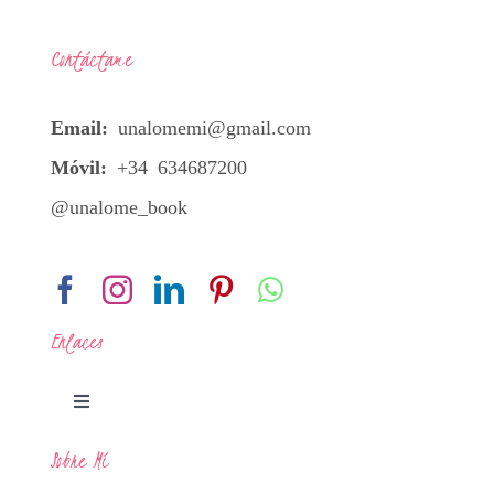
Contáctame
Email:
unalomemi@gmail.com
Móvil:
+34 634687200
@unalome_book
Enlaces
Toggle
Navigation
Sobre Mí
Legal