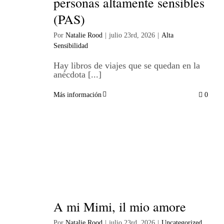
personas altamente sensibles
(PAS)
Por
Natalie Rood
|
julio 23rd, 2026
|
Alta
Sensibilidad
Hay libros de viajes que se quedan en la
anécdota [...]
Más información
0
A mi Mimi, il mio amore
Por
Natalie Rood
|
julio 23rd, 2026
|
Uncategorized