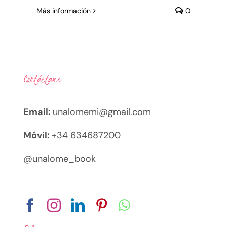
Más información
0
Contáctame
Email:
unalomemi@gmail.com
Móvil:
+34 634687200
@unalome_book