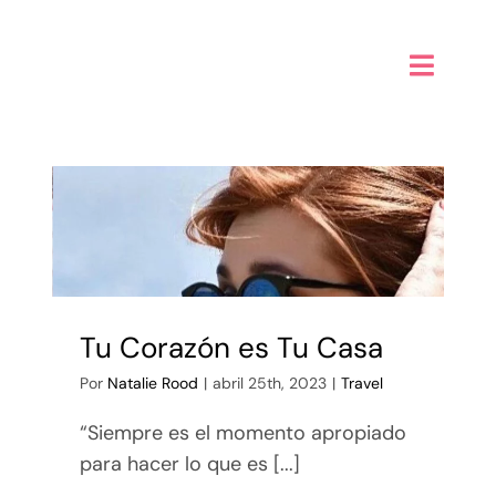
Saltar
al
contenido
Toggle
Naviga
Inicio
Alta sensibilidad PAS
Taller de Creatividad Digital
Tienda
Tu Corazón es Tu Casa
Por
Natalie Rood
|
abril 25th, 2023
|
Travel
Mi Blog
“Siempre es el momento apropiado
Contáctame
para hacer lo que es [...]