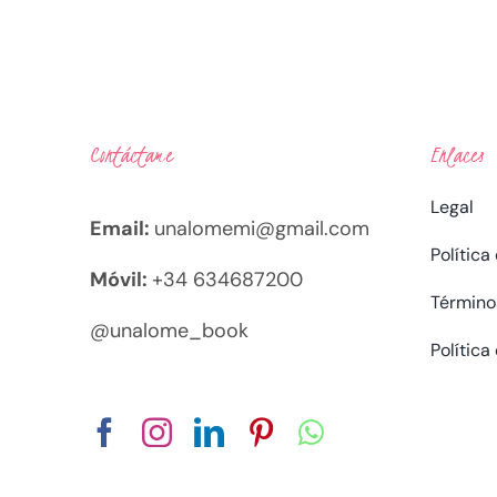
Contáctame
Enlaces
Legal
Email:
unalomemi@gmail.com
Política
Móvil:
+34 634687200
Término
@unalome_book
Política